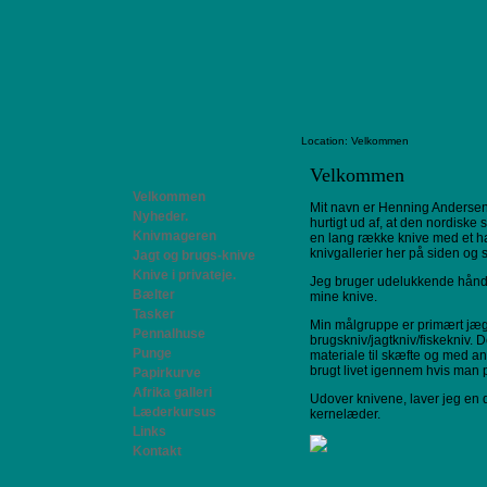
Location: Velkommen
Velkommen
Velkommen
Mit navn er Henning Andersen.
Nyheder.
hurtigt ud af, at den nordiske 
Knivmageren
en lang række knive med et hav 
knivgallerier her på siden og 
Jagt og brugs-knive
Knive i privateje.
Jeg bruger udelukkende hånds
Bælter
mine knive.
Tasker
Min målgruppe er primært jæge
Pennalhuse
brugskniv/jagtkniv/fiskekniv. De
Punge
materiale til skæfte og med and
brugt livet igennem hvis man 
Papirkurve
Afrika galleri
Ud
over knivene, laver jeg en
Læderkursus
kernelæder.
Links
Kontakt