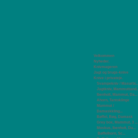
Velkommen
Nyheder.
Knivmageren
Jagt og brugs-knive
Knive i privateje.
Svampekniv / Masurbi..
Jagtkniv, Mammuttand..
Ibenholt, Mammut, Da...
Ahorn, Tantoklinge
Mammut /
Damaskkling...
Bøffel, Bøg, Damask
Grey box, Mammut, 3 ...
Moskus, Ibenholt, Da...
Bøffelhorn, Sc...