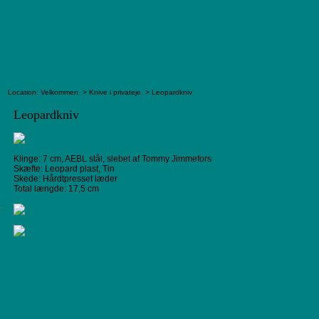
Location:
Velkommen
>
Knive i privateje.
> Leopardkniv
Leopardkniv
Klinge: 7 cm, AEBL stål, slebet af Tommy Jimmefors
Skæfte: Leopard plast, Tin
Skede: Hårdtpresset læder
Total længde: 17,5 cm
.
.