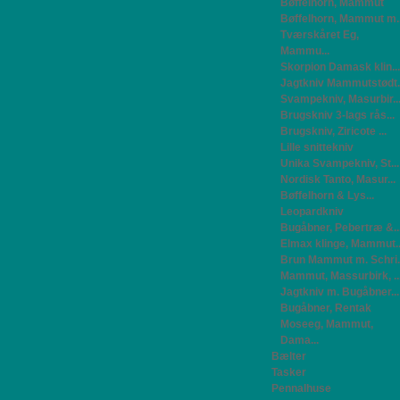
Bøffelhorn, Mammut
Bøffelhorn, Mammut m..
Tværskåret Eg,
Mammu...
Skorpion Damask klin...
Jagtkniv Mammutstødt..
Svampekniv, Masurbir..
Brugskniv 3-lags rås...
Brugskniv, Ziricote ...
Lille snittekniv
Unika Svampekniv, St...
Nordisk Tanto, Masur...
Bøffelhorn & Lys...
Leopardkniv
Bugåbner, Pebertræ &..
Elmax klinge, Mammut..
Brun Mammut m. Schri..
Mammut, Massurbirk, ..
Jagtkniv m. Bugåbner...
Bugåbner, Rentak
Moseeg, Mammut,
Dama...
Bælter
Tasker
Pennalhuse