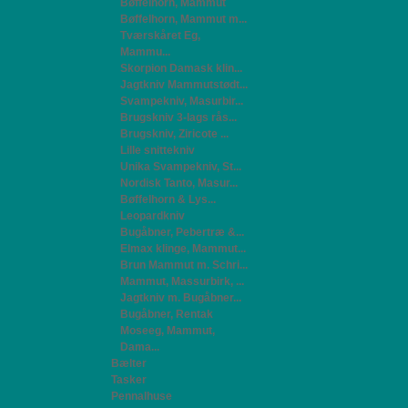
Bøffelhorn, Mammut
Bøffelhorn, Mammut m...
Tværskåret Eg,
Mammu...
Skorpion Damask klin...
Jagtkniv Mammutstødt...
Svampekniv, Masurbir...
Brugskniv 3-lags rås...
Brugskniv, Ziricote ...
Lille snittekniv
Unika Svampekniv, St...
Nordisk Tanto, Masur...
Bøffelhorn & Lys...
Leopardkniv
Bugåbner, Pebertræ &...
Elmax klinge, Mammut...
Brun Mammut m. Schri...
Mammut, Massurbirk, ...
Jagtkniv m. Bugåbner...
Bugåbner, Rentak
Moseeg, Mammut,
Dama...
Bælter
Tasker
Pennalhuse