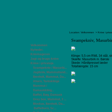
Location:
Velkommen
>
Knive i priva
Svampekniv, Masurbi
Velkommen
Nyheder.
Knivmageren
Klinge: 5,5 cm RWL 34 stål, s
Jagt og brugs-knive
Skæfte: Masurbirk m. Børste
Skede: Hårdtpresset læder
Knive i privateje.
Totallængde: 15 cm
Svampekniv / Masurbi...
Jagtkniv, Mammuttand...
Ibenholt, Mammut, Da...
Ahorn, Tantoklinge
Mammut /
Damaskkling...
Bøffel, Bøg, Damask
Grey box, Mammut, 3 ...
Moskus, Ibenholt, Da...
Bøffelhorn, Sc...