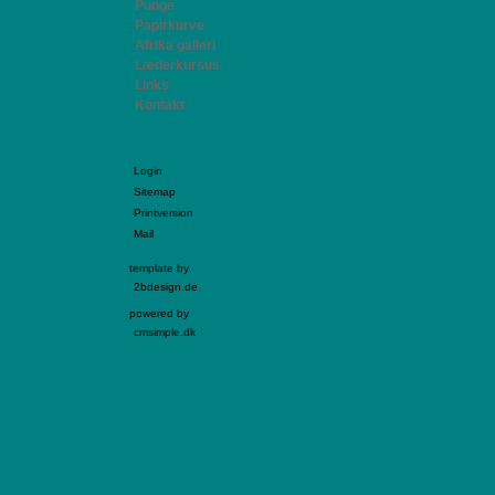
Punge
Papirkurve
Afrika galleri
Læderkursus
Links
Kontakt
Login
Sitemap
Printversion
Mail
template by
2bdesign.de
powered by
cmsimple.dk