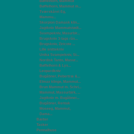
Bøffelhorn, Mammut
Bøffelhorn, Mammut m...
Tværskåret Eg,
Mammu...
Skorpion Damask klin...
Jagtkniv Mammutstødt...
Svampekniv, Masurbir...
Brugskniv 3-lags rås...
Brugskniv, Ziricote ...
Lille snittekniv
Unika Svampekniv, St...
Nordisk Tanto, Masur...
Bøffelhorn & Lys...
Leopardkniv
Bugåbner, Pebertræ &...
Elmax klinge, Mammut...
Brun Mammut m. Schri...
Mammut, Massurbirk, ...
Jagtkniv m. Bugåbner...
Bugåbner, Rentak
Moseeg, Mammut,
Dama...
Bælter
Tasker
Pennalhuse