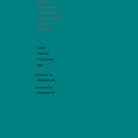
Punge
Papirkurve
Afrika galleri
Læderkursus
Links
Kontakt
Login
Sitemap
Printversion
Mail
template by
2bdesign.de
powered by
cmsimple.dk