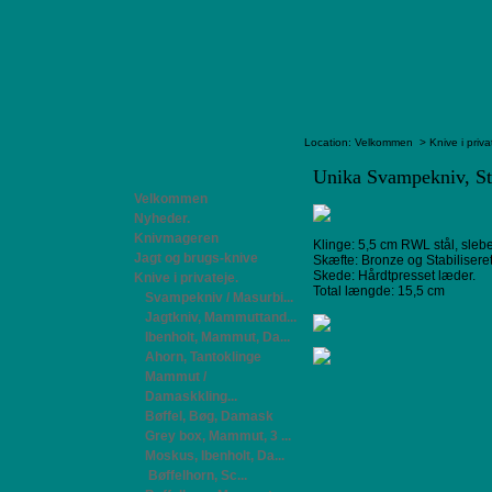
Location:
Velkommen
>
Knive i priva
Unika Svampekniv, St
Velkommen
Nyheder.
Knivmageren
Klinge: 5,5 cm RWL stål, sleb
Jagt og brugs-knive
Skæfte: Bronze og Stabilisere
Skede: Hårdtpresset læder.
Knive i privateje.
Total længde: 15,5 cm
Svampekniv / Masurbi...
Jagtkniv, Mammuttand...
Ibenholt, Mammut, Da...
Ahorn, Tantoklinge
Mammut /
Damaskkling...
Bøffel, Bøg, Damask
Grey box, Mammut, 3 ...
Moskus, Ibenholt, Da...
Bøffelhorn, Sc...